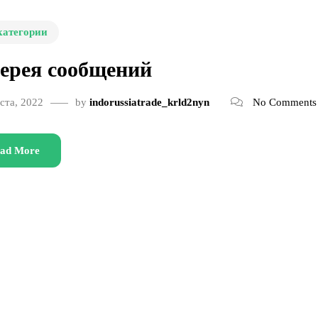
категории
ерея сообщений
ста, 2022
by
indorussiatrade_krld2nyn
No Comments
ad More